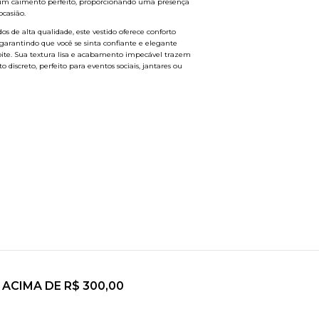
um caimento perfeito, proporcionando uma presença
casião.
s de alta qualidade, este vestido oferece conforto
 garantindo que você se sinta confiante e elegante
oite. Sua textura lisa e acabamento impecável trazem
discreto, perfeito para eventos sociais, jantares ou
 Lucia Liso para transformar seu guarda-roupa com uma
 que traduz beleza, simplicidade e sofisticação em cada
ACIMA DE R$ 300,00