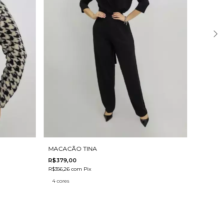
FRETE 
MACACÃO TINA
R$379,00
VESTID
R$356,26
com
Pix
R$399,
4 cores
R$375,81
4 cores