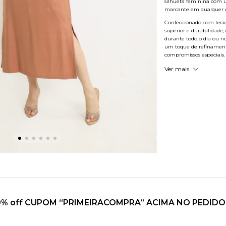
silhueta feminina com 
marcante em qualquer o
Confeccionado com tecido
superior e durabilidade,
durante todo o dia ou n
um toque de refinamento 
compromissos especiais.
Invista no Vestido Vera
Ver mais
peça clássica e versátil,
detalhe.
0% off CUPOM “PRIMEIRACOMPRA” ACIMA NO PEDIDO 