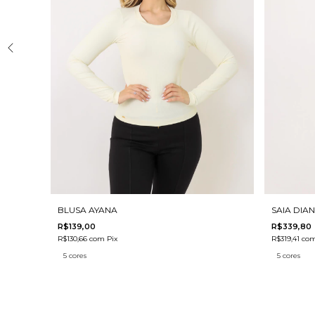
BLUSA AYANA
SAIA DIA
R$139,00
R$339,80
R$130,66
com
Pix
R$319,41
co
5 cores
5 cores