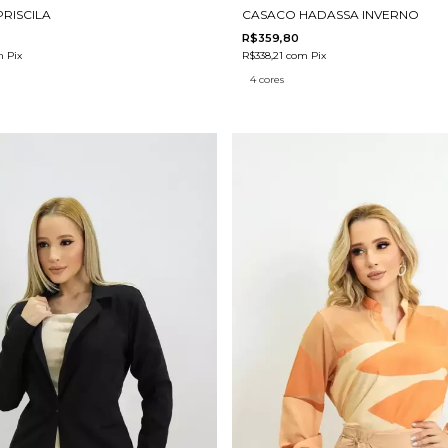
PRISCILA
CASACO HADASSA INVERNO
R$359,80
m
Pix
R$338,21
com
Pix
4 cores