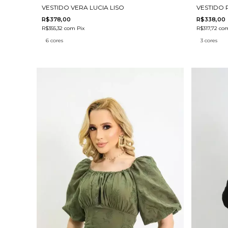
VESTIDO VERA LUCIA LISO
VESTIDO 
R$378,00
R$338,00
R$355,32
com
Pix
R$317,72
co
6 cores
3 cores