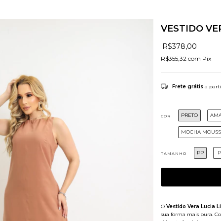
VESTIDO VE
R$378,00
R$355,32
com
Pix
Frete grátis
a part
PRETO
AMA
COR
MOCHA MOUSS
PP
P
TAMANHO
O
Vestido Vera Lucia L
sua forma mais pura. Co