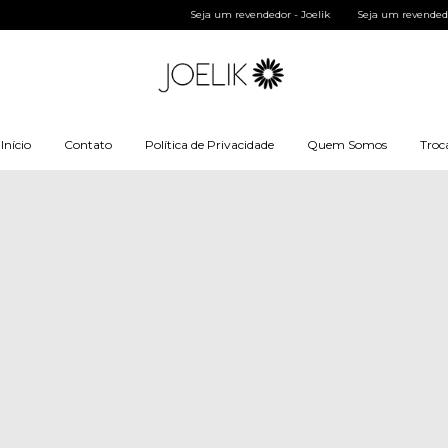
Seja um revendedor - Joelik
Seja um revendedor - Joelik
Seja um reve
Início
Contato
Política de Privacidade
Quem Somos
Troc