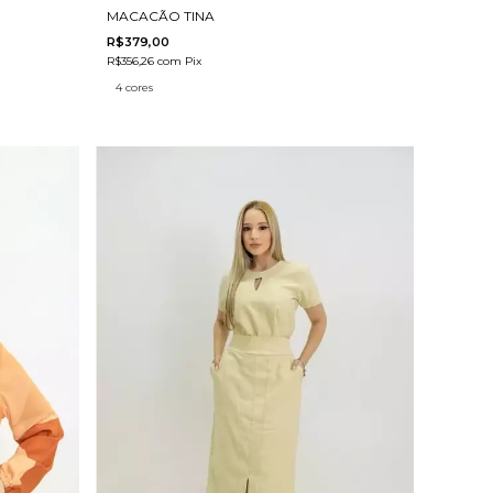
MACACÃO TINA
R$379,00
R$356,26
com
Pix
4 cores