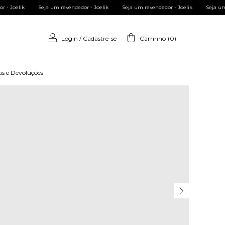
ndedor - Joelik
Seja um revendedor - Joelik
Seja um revendedor - Joelik
Se
Login
/
Cadastre-se
Carrinho
(
0
)
as e Devoluções