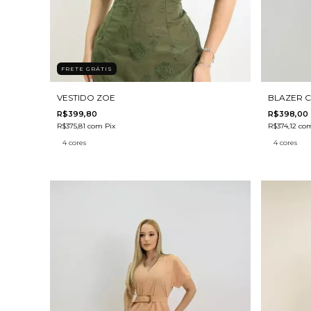
FRETE GRÁTIS
VESTIDO ZOE
BLAZER C
R$399,80
R$398,00
R$375,81
com
Pix
R$374,12
co
4 cores
4 cores