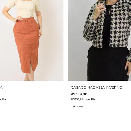
NA
CASACO HADASSA INVERNO
R$359,80
m
Pix
R$338,21
com
Pix
4 cores