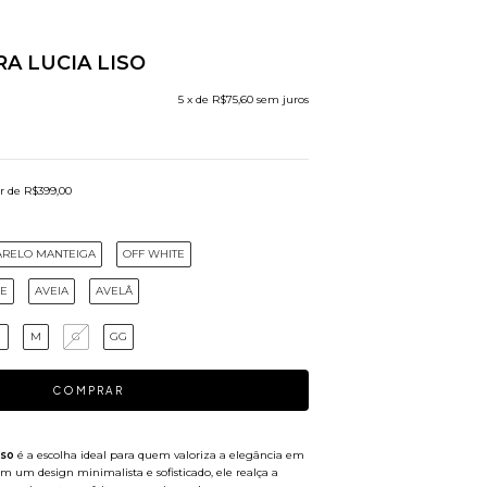
RA LUCIA LISO
5
x de
R$75,60
sem juros
ir de
R$399,00
RELO MANTEIGA
OFF WHITE
E
AVEIA
AVELÂ
M
G
GG
iso
é a escolha ideal para quem valoriza a elegância em
m um design minimalista e sofisticado, ele realça a