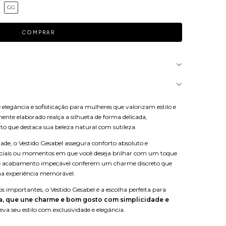
GG
e elegância e sofisticação para mulheres que valorizam estilo e
ente elaborado realça a silhueta de forma delicada,
o que destaca sua beleza natural com sutileza.
ade, o Vestido Gesabel assegura conforto absoluto e
peciais ou momentos em que você deseja brilhar com um toque
os e acabamento impecável conferem um charme discreto que
a experiência memorável.
os importantes, o Vestido Gesabel é a escolha perfeita para
a, que une charme e bom gosto com simplicidade e
va seu estilo com exclusividade e elegância.