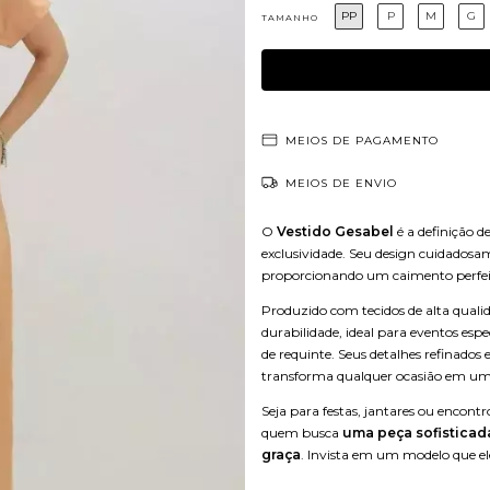
PP
P
M
G
TAMANHO
MEIOS DE PAGAMENTO
MEIOS DE ENVIO
O
Vestido Gesabel
é a definição d
exclusividade. Seu design cuidadosam
proporcionando um caimento perfeit
Produzido com tecidos de alta qualid
durabilidade, ideal para eventos es
de requinte. Seus detalhes refinad
transforma qualquer ocasião em um
Seja para festas, jantares ou encontr
quem busca
uma peça sofisticad
graça
. Invista em um modelo que ele