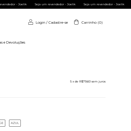
m revendedor - Joelik
Seja um revendedor - Joelik
Seja um revendedor - Joelik
Login
/
Cadastre-se
Carrinho
(
0
)
as e Devoluções
5
x de
R$79,60
sem juros
EGE
AZUL