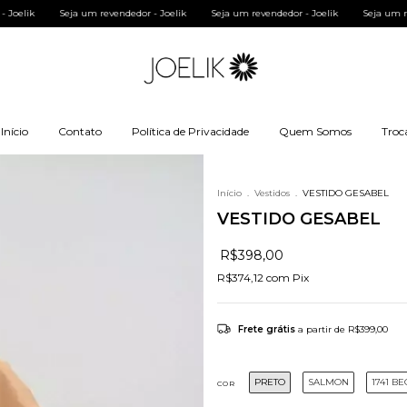
or - Joelik
Seja um revendedor - Joelik
Seja um revendedor - Joelik
Seja u
Início
Contato
Política de Privacidade
Quem Somos
Troc
Início
.
Vestidos
.
VESTIDO GESABEL
VESTIDO GESABEL
R$398,00
R$374,12
com
Pix
Frete grátis
a partir de
R$399,00
PRETO
SALMON
1741 B
COR