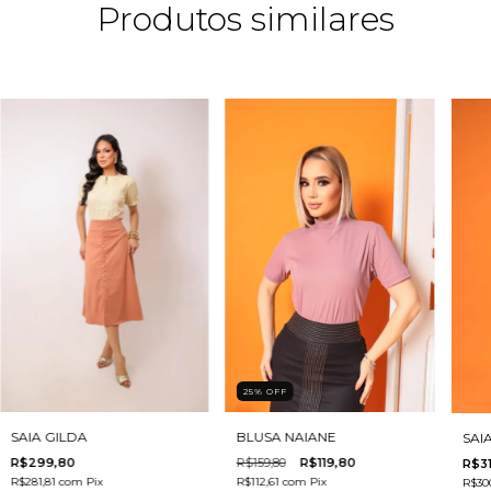
Produtos similares
25
%
OFF
SAIA GILDA
BLUSA NAIANE
SAI
R$299,80
R$159,80
R$119,80
R$3
R$281,81
com
Pix
R$112,61
com
Pix
R$30