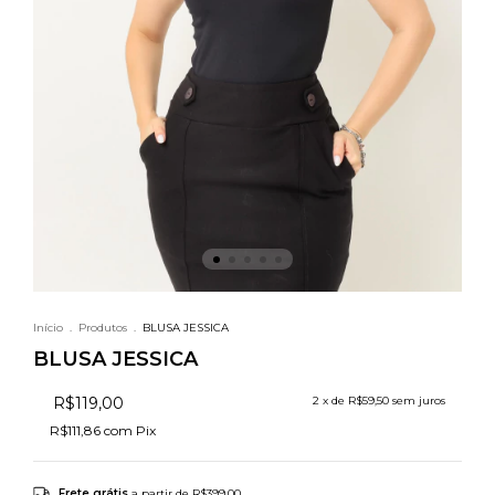
Início
.
Produtos
.
BLUSA JESSICA
BLUSA JESSICA
R$119,00
2
x de
R$59,50
sem juros
R$111,86
com
Pix
Frete grátis
a partir de
R$399,00