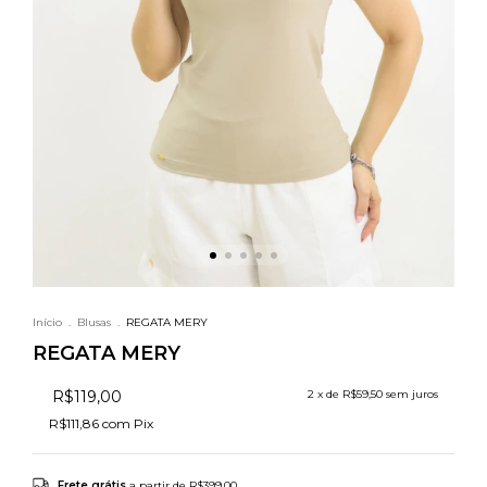
Início
.
Blusas
.
REGATA MERY
REGATA MERY
R$119,00
2
x de
R$59,50
sem juros
R$111,86
com
Pix
Frete grátis
a partir de
R$399,00