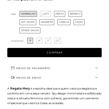
VERMELHO
CINZA
PRETO
BRANCO
COR
OFF WHITE
MARROM
CANELA
CAQUI
VERDE SALVIA
P
M
G
GG
TAMANHO
MEIOS DE PAGAMENTO
MEIOS DE ENVIO
A
Regata Mery
é a escolha ideal para quem valoriza elegância e
conforto em uma peça versátil. Seu design minimalista e sofisticado
realça a silhueta feminina com sutileza, garantindo um caimento
impecável que valoriza todas as ocasiões.