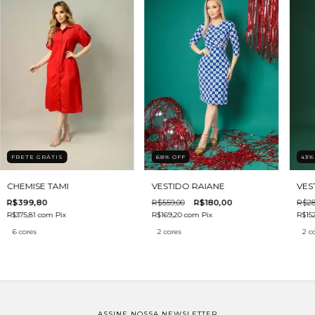
FRETE GRÁTIS
43
68
%
OFF
CHEMISE TAMI
VES
VESTIDO RAIANE
R$399,80
R$28
R$559,00
R$180,00
R$375,81
com
Pix
R$15
R$169,20
com
Pix
6 cores
2 c
2 cores
ASSINE NOSSA NEWSLETTER