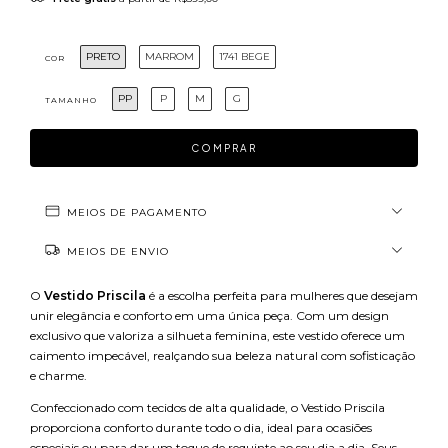
PRETO
MARROM
1741 BEGE
COR
PP
P
M
G
TAMANHO
MEIOS DE PAGAMENTO
MEIOS DE ENVIO
O
Vestido Priscila
é a escolha perfeita para mulheres que desejam
unir elegância e conforto em uma única peça. Com um design
exclusivo que valoriza a silhueta feminina, este vestido oferece um
caimento impecável, realçando sua beleza natural com sofisticação
e charme.
Confeccionado com tecidos de alta qualidade, o Vestido Priscila
proporciona conforto durante todo o dia, ideal para ocasiões
especiais ou para dar um toque de requinte ao seu dia a dia. Seus