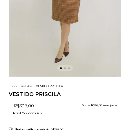
Início
.
Vestidos
.
VESTIDO PRISCILA
VESTIDO PRISCILA
R$338,00
5
x de
R$67,60
sem juros
R$317,72
com
Pix
Frete grátis
a partir de
R$399,00