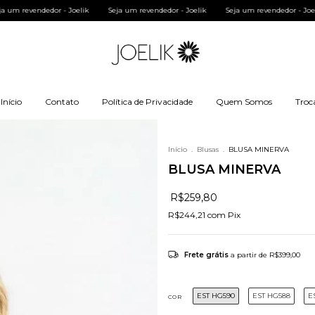
eja um revendedor - Joelik
Seja um revendedor - Joelik
Seja um revendedor - Jo
Início
Contato
Política de Privacidade
Quem Somos
Troc
Início
.
Blusas
.
BLUSA MINERVA
BLUSA MINERVA
R$259,80
R$244,21
com
Pix
Frete grátis
a partir de
R$399,00
EST HG590
EST HG588
E
COR