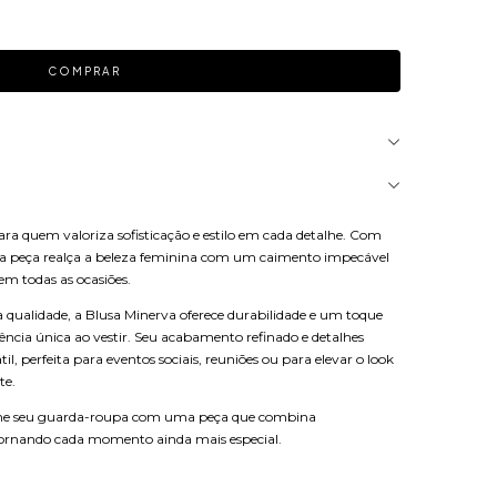
para quem valoriza sofisticação e estilo em cada detalhe. Com
ta peça realça a beleza feminina com um caimento impecável
m todas as ocasiões.
 qualidade, a Blusa Minerva oferece durabilidade e um toque
ência única ao vestir. Seu acabamento refinado e detalhes
l, perfeita para eventos sociais, reuniões ou para elevar o look
te.
orme seu guarda-roupa com uma peça que combina
, tornando cada momento ainda mais especial.