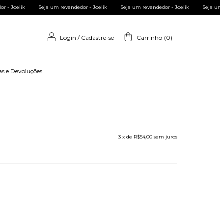
dor - Joelik
Seja um revendedor - Joelik
Seja um revendedor - Joelik
Seja 
Login
/
Cadastre-se
Carrinho
(
0
)
as e Devoluções
3
x de
R$54,00
sem juros