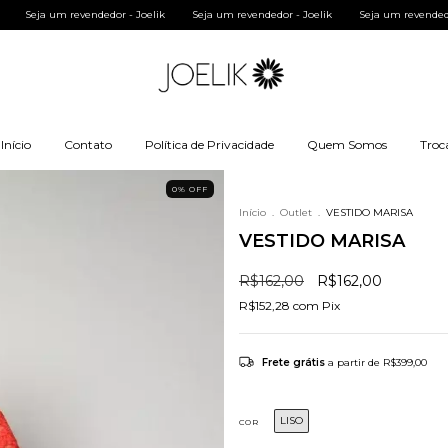
ik
Seja um revendedor - Joelik
Seja um revendedor - Joelik
Seja um revende
Início
Contato
Política de Privacidade
Quem Somos
Troc
0
%
OFF
Início
.
Outlet
.
VESTIDO MARISA
VESTIDO MARISA
R$162,00
R$162,00
R$152,28
com
Pix
Frete grátis
a partir de
R$399,00
LISO
COR