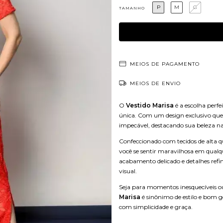
P
M
G
TAMANHO
MEIOS DE PAGAMENTO
MEIOS DE ENVIO
O
Vestido Marisa
é a escolha perf
única. Com um design exclusivo que 
impecável, destacando sua beleza nat
Confeccionado com tecidos de alta qu
você se sentir maravilhosa em qualque
acabamento delicado e detalhes refi
visual.
Seja para momentos inesquecíveis ou
Marisa
é sinônimo de estilo e bom g
com simplicidade e graça.